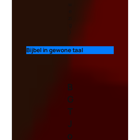
w
e
zi
g
)
Bijbel in gewone taal
B
G
T
J
o