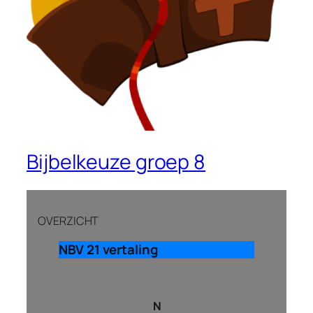
Bijbelkeuze groep 8
OVERZICHT
NBV 21 vertaling
N