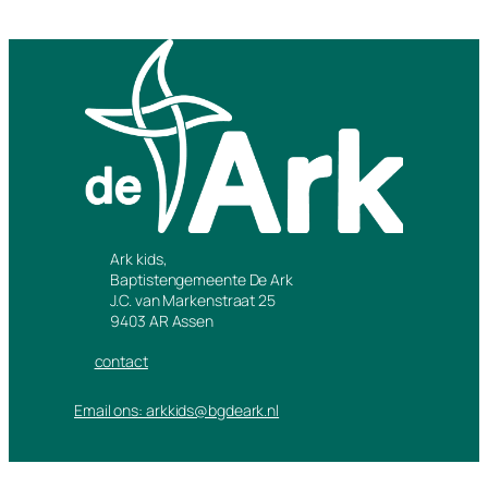
Ark kids,
Baptistengemeente De Ark
J.C. van Markenstraat 25
9403 AR Assen
contact
Email ons: arkkids@bgdeark.nl