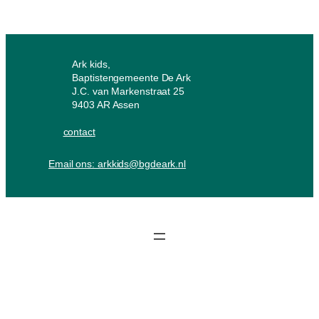
Ark kids,
Baptistengemeente De Ark
J.C. van Markenstraat 25
9403 AR Assen
contact
Email ons: arkkids@bgdeark.nl