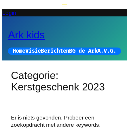
Ga
naar
Login
de
inhoud
Ark kids
Home
Visie
Berichten
BG de Ark
A.V.G.
Categorie:
Kerstgeschenk 2023
Er is niets gevonden. Probeer een
zoekopdracht met andere keywords.