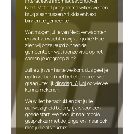
interactieve informatieavond over
Next. Met dit programma willen we een
brug slaan tussen Arkkids en Next
binnen de gemeente.
Wat mogen jullie van Next verwachten
en wat verwachten wij van jullie? Hoe
zien wij onze jeugd binnen de
gemeente en wat is onze visie op het
samen jeugdgroep zijn?
Jullie zijn van harte welkom, dus geef je
op! In verband met het eten horen we
graag uiterlijk
dinsdag 16 juni
op wie we
kunnen rekenen.
We willen benadrukken dat jullie
aanwezigheid belangrijk is voor een
goede start. We zien uit naar mooie
gesprekken met de jongeren, maar ook
met jullie als ouders!