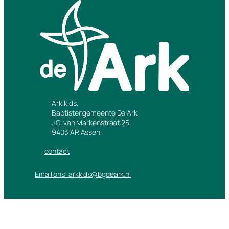
Ark kids,
Baptistengemeente De Ark
J.C. van Markenstraat 25
9403 AR Assen
contact
Email ons: arkkids@bgdeark.nl