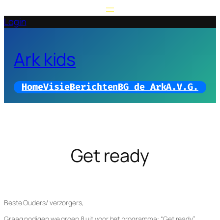
Ga
naar
Login
de
inhoud
Ark kids
Home
Visie
Berichten
BG de Ark
A.V.G.
Get ready
Beste Ouders/ verzorgers,
Graag nodigen we groep 8 uit voor het programma: “Get ready”.