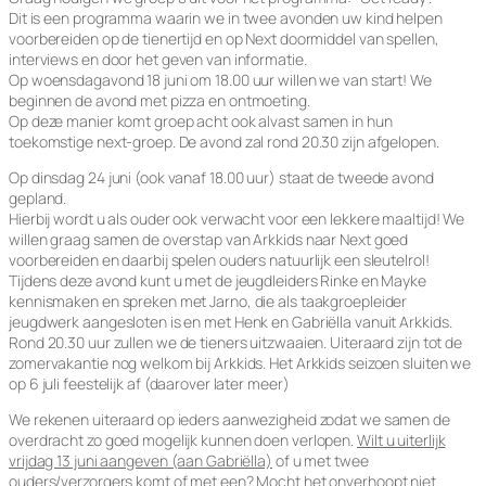
Dit is een programma waarin we in twee avonden uw kind helpen
voorbereiden op de tienertijd en op Next doormiddel van spellen,
interviews en door het geven van informatie.
Op woensdagavond 18 juni om 18.00 uur willen we van start! We
beginnen de avond met pizza en ontmoeting.
Op deze manier komt groep acht ook alvast samen in hun
toekomstige next-groep. De avond zal rond 20.30 zijn afgelopen.
Op dinsdag 24 juni (ook vanaf 18.00 uur) staat de tweede avond
gepland.
Hierbij wordt u als ouder ook verwacht voor een lekkere maaltijd! We
willen graag samen de overstap van Arkkids naar Next goed
voorbereiden en daarbij spelen ouders natuurlijk een sleutelrol!
Tijdens deze avond kunt u met de jeugdleiders Rinke en Mayke
kennismaken en spreken met Jarno, die als taakgroepleider
jeugdwerk aangesloten is en met Henk en Gabriëlla vanuit Arkkids.
Rond 20.30 uur zullen we de tieners uitzwaaien. Uiteraard zijn tot de
zomervakantie nog welkom bij Arkkids. Het Arkkids seizoen sluiten we
op 6 juli feestelijk af (daarover later meer)
We rekenen uiteraard op ieders aanwezigheid zodat we samen de
overdracht zo goed mogelijk kunnen doen verlopen.
Wilt u uiterlijk
vrijdag 13 juni aangeven (aan Gabriëlla)
of u met twee
ouders/verzorgers komt of met een? Mocht het onverhoopt niet