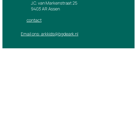
J.C. van Markenstraat 25
9403 AR Assen
contact
Email ons: arkkids@bgdeark.nl