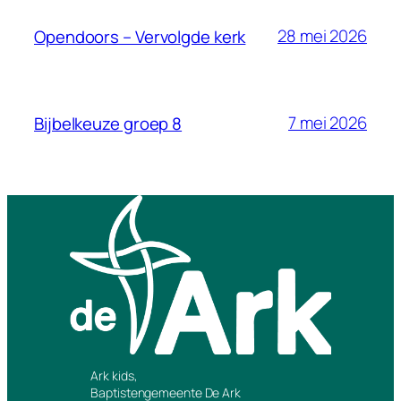
28 mei 2026
Opendoors – Vervolgde kerk
7 mei 2026
Bijbelkeuze groep 8
Ark kids,
Baptistengemeente De Ark