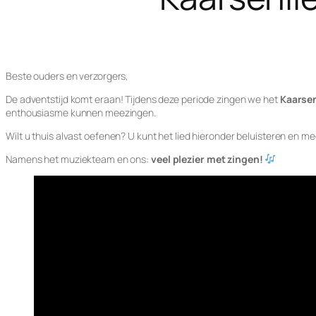
Beste ouders en verzorgers,
De adventstijd komt eraan! Tijdens deze periode zingen we het
Kaarsen
enthousiasme kunnen meezingen.
Wilt u thuis alvast oefenen? U kunt het lied hieronder beluisteren en me
Namens het muziekteam en ons:
veel plezier met zingen!