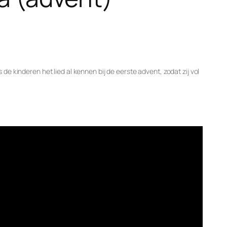
de kinderen het lied al kennen bij de eerste advent, zodat zij vol