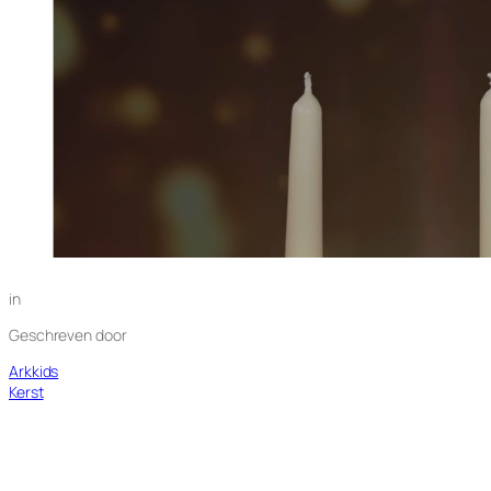
in
Geschreven door
Arkkids
Kerst