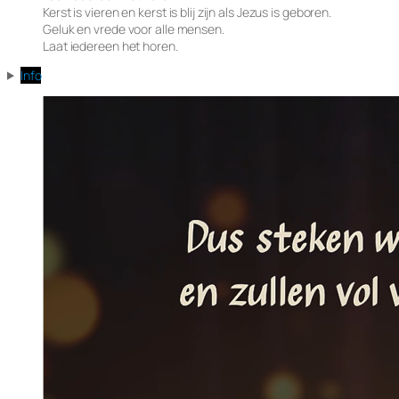
Kerst is vieren en kerst is blij zijn als Jezus is geboren.
Geluk en vrede voor alle mensen.
Laat iedereen het horen.
Info