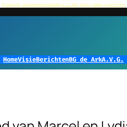
Planning center
Kennisbank
A.V.G.
Ark kids taken overzicht
Home
Visie
Berichten
BG de Ark
A.V.G.
ed van Marcel en Lydi