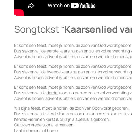
Songtekst “
Kaarsenlied va
Er komt een feest, moet je horen: de zoon van God wordt gebore
Dus steken wij de
eerste
kaars nu aan en zullen vol verwachting 
Advent is hopen, advent is uitzien, en van een wereld dromen van 
Er komt een feest, moet je horen: de zoon van God wordt gebore
Dus steken wij de
tweede
kaars nu aan en zullen vol verwachting
Advent is hopen, advent is uitzien, en van een wereld dromen van 
Er komt een feest, moet je horen: de zoon van God wordt gebore
Dus steken wij de
derde
kaars nu aan en zullen vol verwachting 
Advent is hopen, advent is uitzien, en van een wereld dromen van 
‘t Is bijna feest, moet je horen: de zoon van God wordt geboren.
Dus steken wij de vierde kaars nu aan en kunnen straks met Jezu
Kerst is vieren en kerst is blij zijn als Jezus is geboren.
Geluk en vrede voor alle mensen.
Laat iedereen het horen.