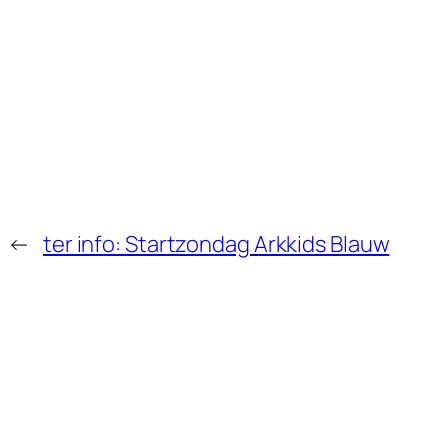
←
ter info: Startzondag Arkkids Blauw