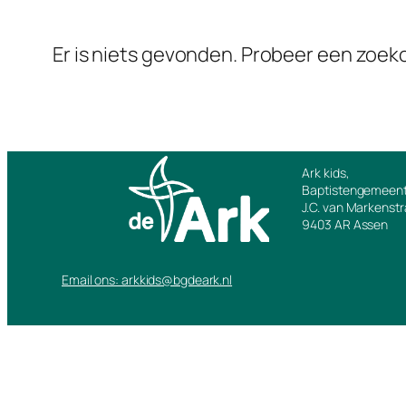
Er is niets gevonden. Probeer een zoe
Ark kids,
Baptistengemeent
J.C. van Markenst
9403 AR Assen
Email ons: arkkids@bgdeark.nl