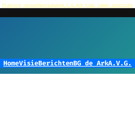
Planning center
Kennisbank
A.V.G.
Ark kids taken overzicht
Home
Visie
Berichten
BG de Ark
A.V.G.