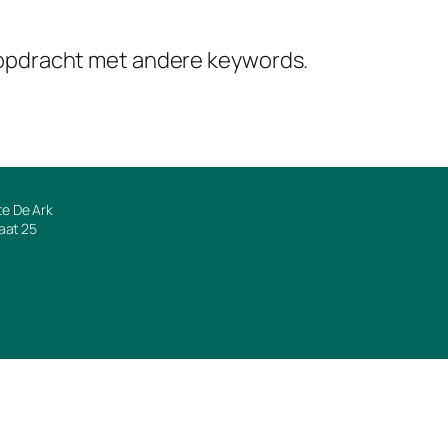
kopdracht met andere keywords.
e De Ark
raat 25