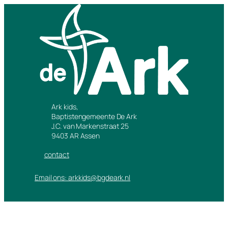
Ark kids,
Baptistengemeente De Ark
J.C. van Markenstraat 25
9403 AR Assen
contact
Email ons: arkkids@bgdeark.nl