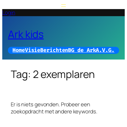
Ga
naar
Login
de
inhoud
Ark kids
Home
Visie
Berichten
BG de Ark
A.V.G.
Tag:
2 exemplaren
Er is niets gevonden. Probeer een
zoekopdracht met andere keywords.