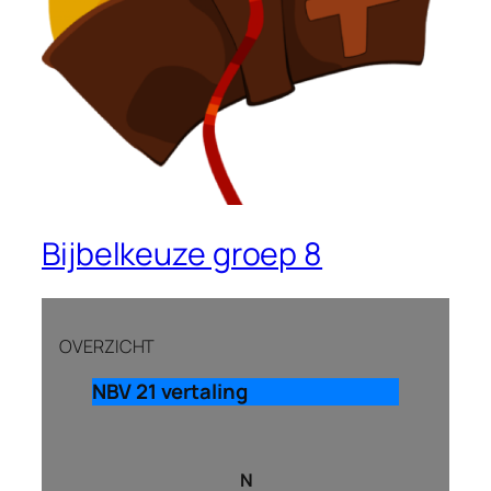
Bijbelkeuze groep 8
OVERZICHT
NBV 21 vertaling
N