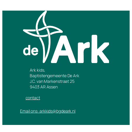
Ark kids,
Baptistengemeente De Ark
J.C. van Markenstraat 25
9403 AR Assen
contact
Email ons: arkkids@bgdeark.nl