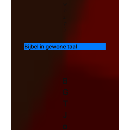
w
e
zi
g
)
Bijbel in gewone taal
B
G
T
J
o