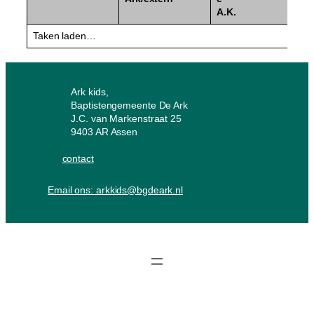
A.K.
Taken laden…
Ark kids,
Baptistengemeente De Ark
J.C. van Markenstraat 25
9403 AR Assen
contact
Email ons: arkkids@bgdeark.nl