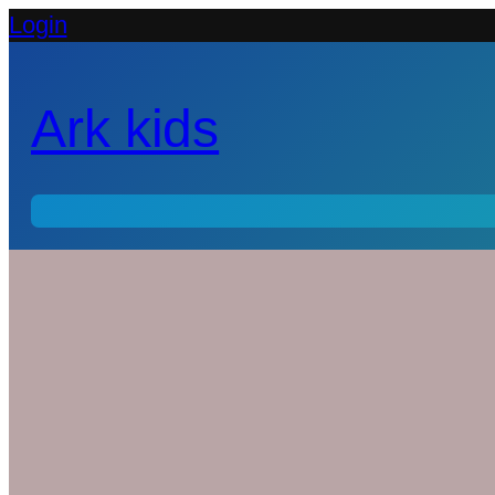
Login
Ark kids