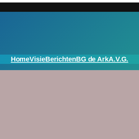
Home
Visie
Berichten
BG de Ark
A.V.G.