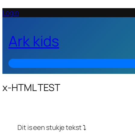
Login
Ark kids
x-HTML TEST
Dit is een stukje tekst ⤵