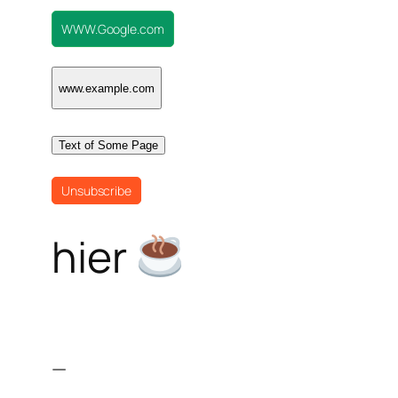
WWW.Google.com
www.example.com
Text of Some Page
Unsubscribe
hier
—