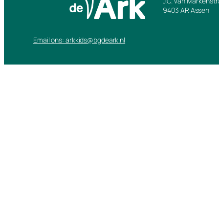
J.C. van Markenst
9403 AR Assen
Email ons: arkkids@bgdeark.nl