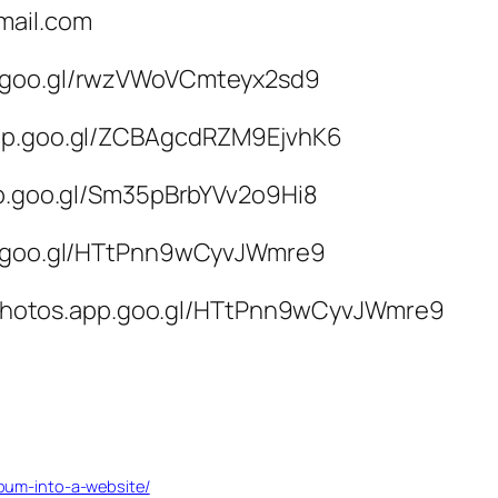
mail.com
p.goo.gl/rwzVWoVCmteyx2sd9
.app.goo.gl/ZCBAgcdRZM9EjvhK6
app.goo.gl/Sm35pBrbYVv2o9Hi8
app.goo.gl/HTtPnn9wCyvJWmre9
s://photos.app.goo.gl/HTtPnn9wCyvJWmre9
bum-into-a-website/