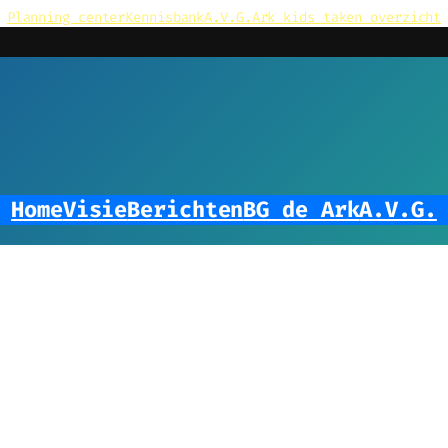
Planning center
Kennisbank
A.V.G.
Ark kids taken overzicht
Home
Visie
Berichten
BG de Ark
A.V.G.