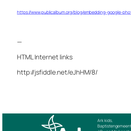
https://www.publicalbum.org/blog/embedding-google-ph
—
HTML Internet links
http://jsfiddle.net/eJhHM/8/
Ark kids,
Baptistengemeent