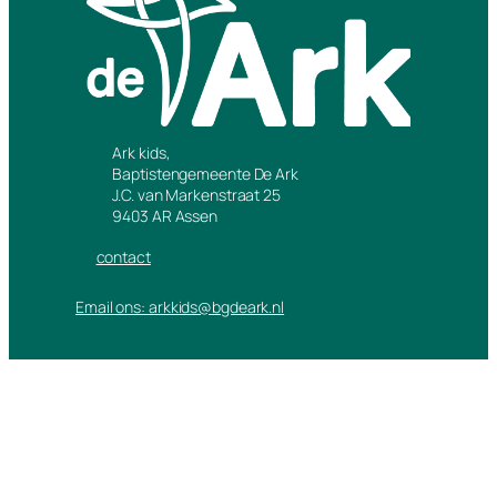
Ark kids,
Baptistengemeente De Ark
J.C. van Markenstraat 25
9403 AR Assen
contact
Email ons: arkkids@bgdeark.nl