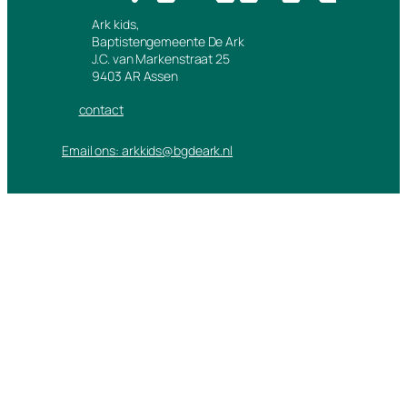
Ark kids,
Baptistengemeente De Ark
J.C. van Markenstraat 25
9403 AR Assen
contact
Email ons: arkkids@bgdeark.nl