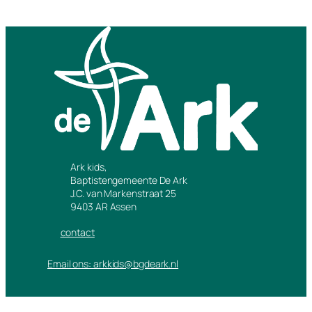
Ark kids,
Baptistengemeente De Ark
J.C. van Markenstraat 25
9403 AR Assen
contact
Email ons: arkkids@bgdeark.nl