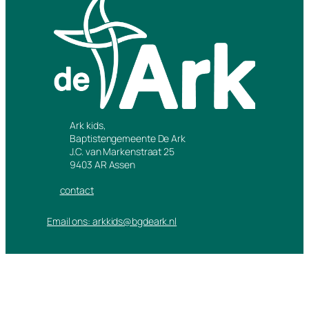
Ark kids,
Baptistengemeente De Ark
J.C. van Markenstraat 25
9403 AR Assen
contact
Email ons: arkkids@bgdeark.nl