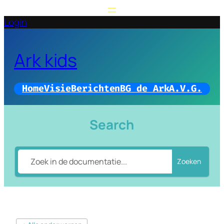
Login
Ark kids
Home
Visie
Berichten
BG de Ark
A.V.G.
Search
Zoeken