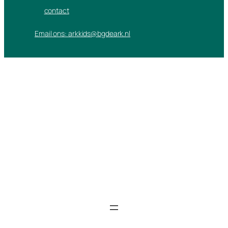
contact
Email ons: arkkids@bgdeark.nl