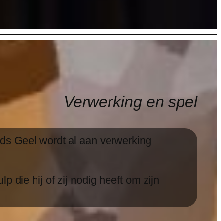
Verwerking en spel
ids Geel wordt al aan verwerking
 die hij of zij nodig heeft om zijn