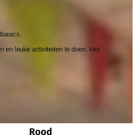
lbasics.
 en leuke activiteiten te doen. Het
Rood