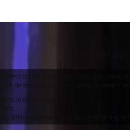
Kinderen zij
kinderen hebben in onze gemeente een belangrijk
 bij de start van de dienst plaats te nemen om
uders in de kerkzaal.
mte’s
en ontspannen manier elkaar en de leiding te 