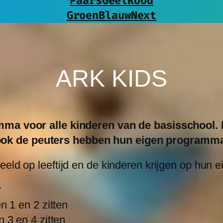
Paars
Geel
Rood
Groen
Blauw
Next
ARK KIDS
mma voor alle kinderen van de basisschool.
ok de peuters hebben hun eigen programm
eeld op leeftijd en de kinderen krijgen op hun e
r
n 1 en 2 zitten
 3 en 4 zitten