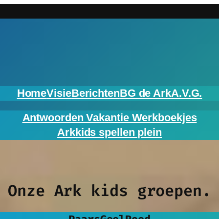
Home
Visie
Berichten
BG de Ark
A.V.G.
Antwoorden Vakantie Werkboekjes
Arkkids spellen plein
Onze Ark kids groepen.