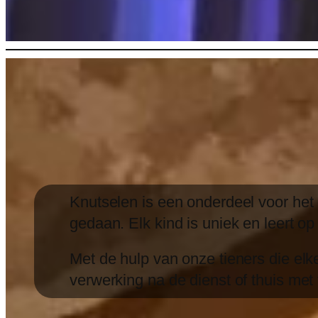
Knutselen is een onderdeel voor het
gedaan. Elk kind is uniek en leert o
Met de hulp van onze tieners die elke
verwerking na de dienst of thuis met 