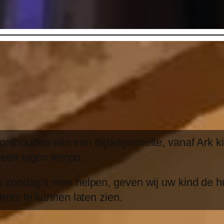
 onthouden van een Bijbelgedeelte, vanaf Ark k
p een eigen tempo.
 zondag’s mee helpen, geven wij uw kind de hulp
trots te kunnen laten zien.