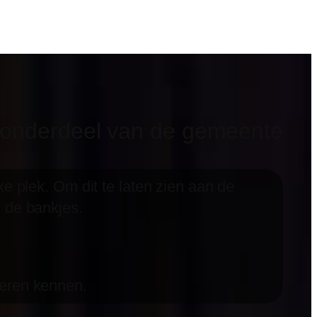
n onderdeel van de gemeente
e plek. Om dit te laten zien aan de
 de bankjes.
leren kennen.