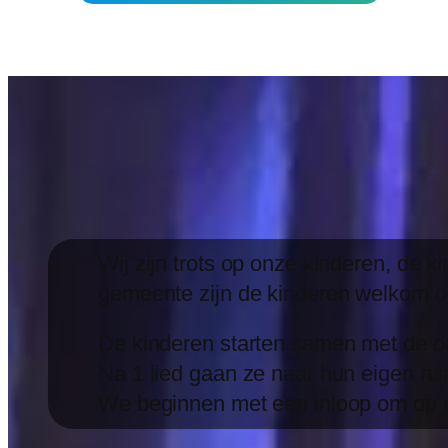
Wij zijn trots op onze kinderen, de 
gemeente zijn de kinderen welkom om
De kinderen starten samen met de o
Na 1 lied gaan ze naar hun eigen rui
We beginnen met een inloop om op e