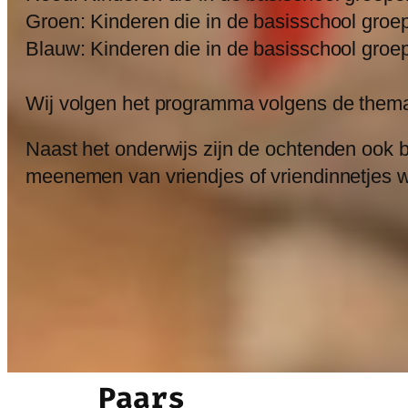
Groen: Kinderen die in de basisschool groep
Blauw: Kinderen die in de basisschool groep
Wij volgen het programma volgens de themas v
Naast het onderwijs zijn de ochtenden ook b
meenemen van vriendjes of vriendinnetjes w
Paars