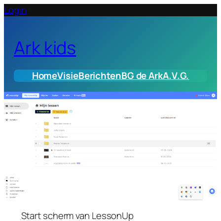
Login
Ark kids
Home
Visie
Berichten
BG de Ark
A.V.G.
Start scherm van LessonUp