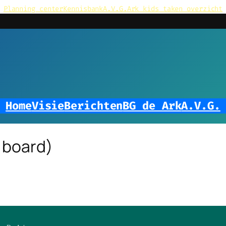
Planning center
Kennisbank
A.V.G.
Ark kids taken overzicht
Home
Visie
Berichten
BG de Ark
A.V.G.
 board)