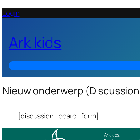
Login
Ark kids
Nieuw onderwerp (Discussion
[discussion_board_form]
Ark kids,