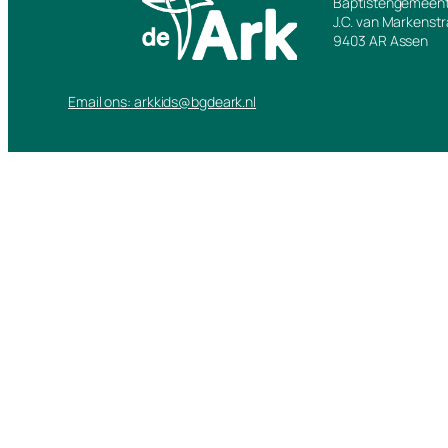
Baptistengemeent
J.C. van Markenst
9403 AR Assen
Email ons: arkkids@bgdeark.nl