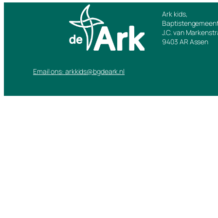
Ark kids,
Baptistengemeent
J.C. van Markenst
9403 AR Assen
Email ons: arkkids@bgdeark.nl