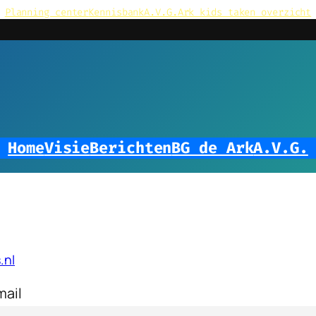
Planning center
Kennisbank
A.V.G.
Ark kids taken overzicht
Home
Visie
Berichten
BG de Ark
A.V.G.
.nl
mail