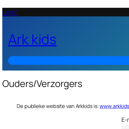
Login
Ark kids
Ouders/Verzorgers
De publieke website van Arkkids is:
www.arkkids
E-