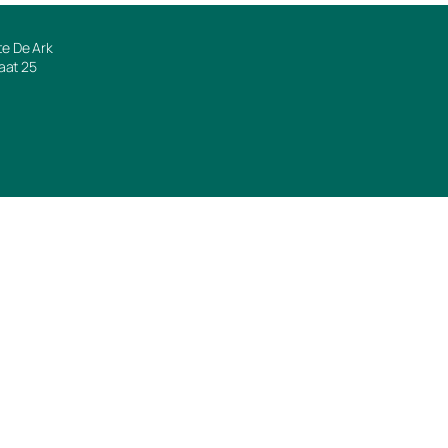
e De Ark
raat 25