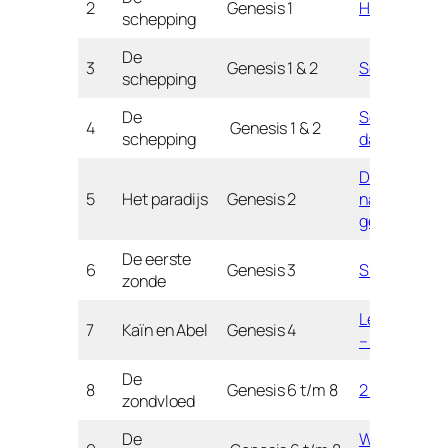
2
Genesis 1
Hyacint
schepping
De
3
Genesis 1 & 2
Schepping
schepping
De
Schepping-
4
Genesis 1 & 2
schepping
dagen
Dieren
5
Het paradijs
Genesis 2
namen
geven
De eerste
6
Genesis 3
Slang
zonde
Legpuzzel
7
Kaïn en Abel
Genesis 4
– spel
De
8
Genesis 6 t/m 8
2 poesjes
zondvloed
De
Welk dier