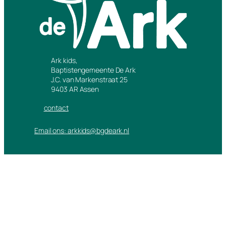
Ark kids,
Baptistengemeente De Ark
J.C. van Markenstraat 25
9403 AR Assen
contact
Email ons: arkkids@bgdeark.nl