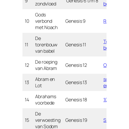
9
Genesis 6 t/m 8
zondvloed
ben ik ?
Gods
10
verbond
Genesis 9
Regenboog
met Noach
De
Toren
11
torenbouw
Genesis 11
bouwen
van babel
De roeping
12
Genesis 12
Op reis spel
van Abram
Abram en
scheiden
13
Genesis 13
Lot
en sorteren
Abrahams
14
Genesis 18
10-spel
voorbede
De
15
verwoesting
Genesis 19
S-Spel
van Sodom