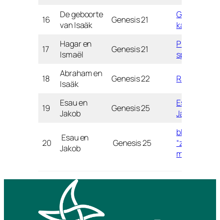
De geboorte
Geboorte
16
Genesis 21
van Isaäk
kaartje
Hagar en
Piramide
17
Genesis 21
Ismaël
spel
Abraham en
18
Genesis 22
Ram
Isaäk
Esau en
Esau en
19
Genesis 25
Jakob
Jakob
bloem:
Esau en
20
Genesis 25
“zegen mijn
Jakob
moeder”