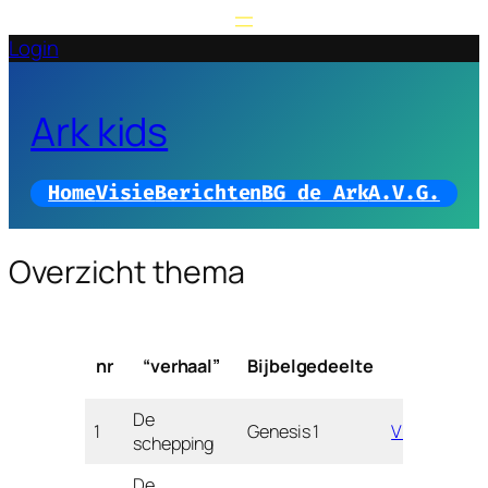
Login
Ark kids
Home
Visie
Berichten
BG de Ark
A.V.G.
Overzicht thema
nr
“verhaal”
Bijbelgedeelte
Werkje
De
1
Genesis 1
Vlinder
schepping
De