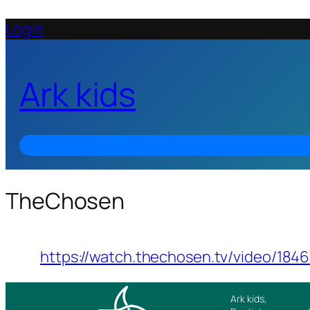
Login
Ark kids
TheChosen
https://watch.thechosen.tv/video/18
Ark kids,