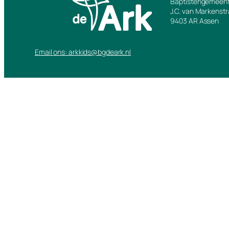
Baptistengemeent
J.C. van Markenst
9403 AR Assen
Email ons: arkkids@bgdeark.nl