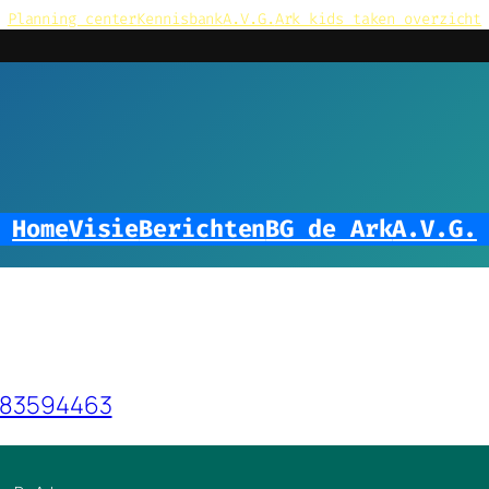
Planning center
Kennisbank
A.V.G.
Ark kids taken overzicht
Home
Visie
Berichten
BG de Ark
A.V.G.
4683594463