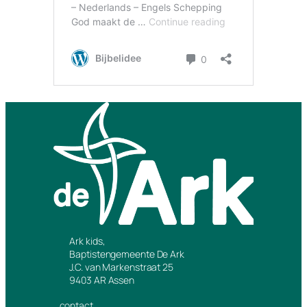
Ark kids,
Baptistengemeente De Ark
J.C. van Markenstraat 25
9403 AR Assen
contact