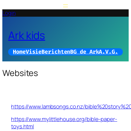
Login
Ark kids
Home
Visie
Berichten
BG de Ark
A.V.G.
Websites
https://www.lambsongs.co.nz/bible%20story%2
https://www.mylittlehouse.org/bible-paper-
toys.html