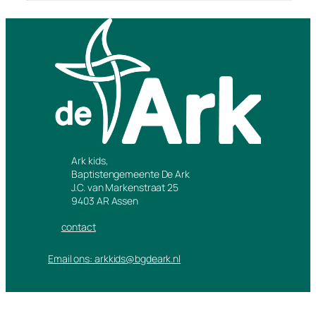
Ark kids,
Baptistengemeente De Ark
J.C. van Markenstraat 25
9403 AR Assen
contact
Email ons: arkkids@bgdeark.nl