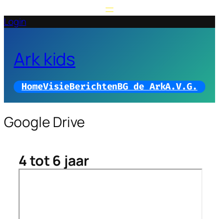
Login
Ark kids
Home
Visie
Berichten
BG de Ark
A.V.G.
Google Drive
4 tot 6 jaar