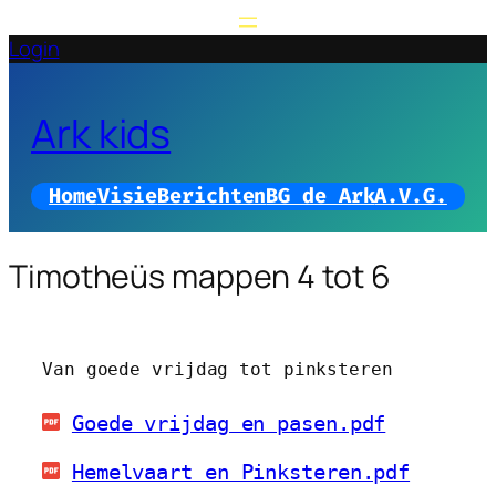
Login
Ark kids
Home
Visie
Berichten
BG de Ark
A.V.G.
Timotheüs mappen 4 tot 6
Van goede vrijdag tot pinksteren
Goede vrijdag en pasen.pdf
Hemelvaart en Pinksteren.pdf