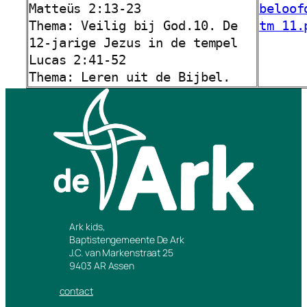
Matteüs 2:13-23
beloof
Thema: Veilig bij God.
10. De
tm 11.
12-jarige Jezus in de tempel
Lucas 2:41-52
Thema: Leren uit de Bijbel.
Ark kids,
Baptistengemeente De Ark
J.C. van Markenstraat 25
9403 AR Assen
contact