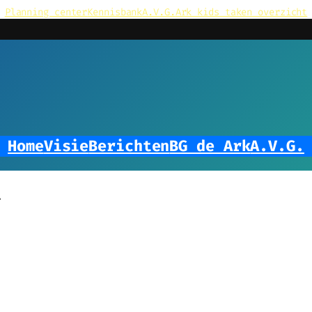
Planning center
Kennisbank
A.V.G.
Ark kids taken overzicht
Home
Visie
Berichten
BG de Ark
A.V.G.
r