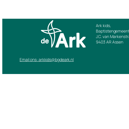
Ark kids,
Baptistengemeent
J.C. van Markenst
9403 AR Assen
Email ons: arkkids@bgdeark.nl