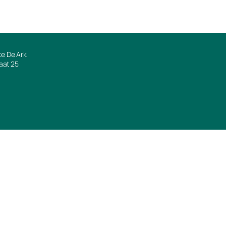
e De Ark
raat 25