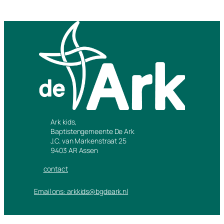
Ark kids,
Baptistengemeente De Ark
J.C. van Markenstraat 25
9403 AR Assen
contact
Email ons: arkkids@bgdeark.nl