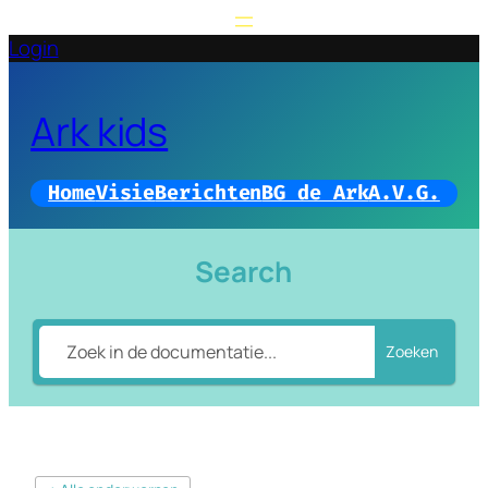
Login
Ark kids
Home
Visie
Berichten
BG de Ark
A.V.G.
Search
Zoeken