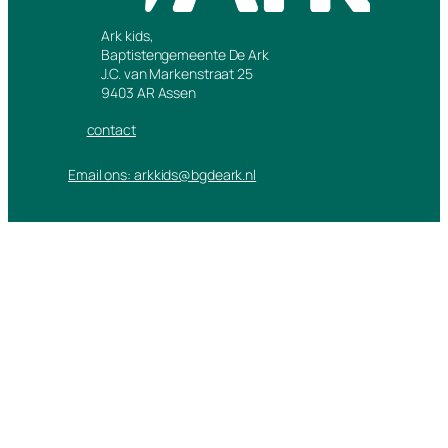
Ark kids,
Baptistengemeente De Ark
J.C. van Markenstraat 25
9403 AR Assen
contact
Email ons: arkkids@bgdeark.nl