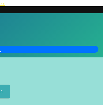
cht
.
en