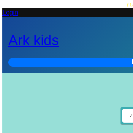
Pl
Login
Ark kids