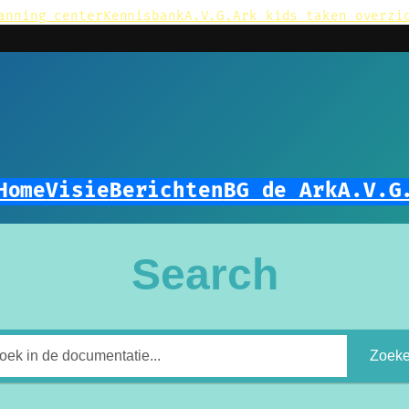
anning center
Kennisbank
A.V.G.
Ark kids taken overzi
Home
Visie
Berichten
BG de Ark
A.V.G
Search
Zoek