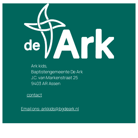
Ark kids,
Baptistengemeente De Ark
J.C. van Markenstraat 25
9403 AR Assen
contact
Email ons: arkkids@bgdeark.nl