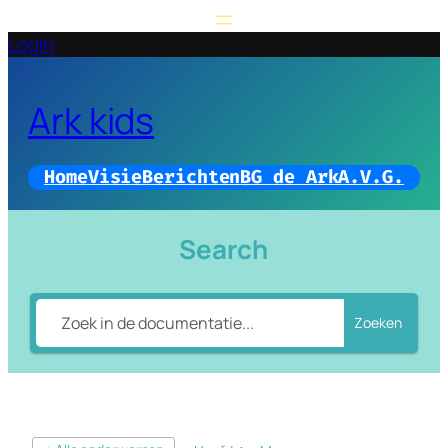
Login
Ark kids
Home
Visie
Berichten
BG de Ark
A.V.G.
Search
Zoeken